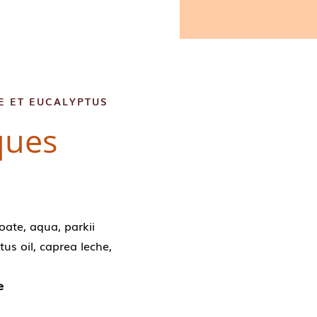
E ET EUCALYPTUS
ques
ate, aqua, parkii
tus oil, caprea leche,
e