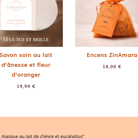
Savon soin au lait
Encens ZinAmara
d’ânesse et fleur
16,00
€
d’oranger
19,99
€
on masque au lait de chèvre et eucalyptus”