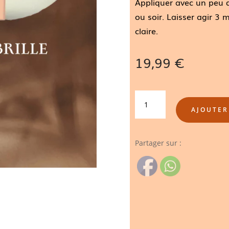
Appliquer avec un peu 
ou soir. Laisser agir 3 m
claire.
19,99
€
QUANTITÉ
DE
AJOUTER
SAVON
MASQUE
Partager sur :
AU
LAIT
DE
CHÈVRE
ET
EUCALYPTUS